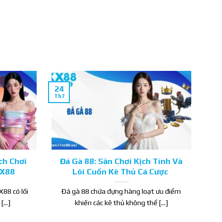
24
Th7
ch Chơi
Đá Gà 88: Sân Chơi Kịch Tính Và
XX88
Lôi Cuốn Kê Thủ Cá Cược
88 có lối
Đá gà 88 chứa đựng hàng loạt ưu điểm
...]
khiến các kê thủ không thể [...]