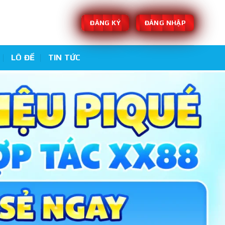
ĐĂNG KÝ
ĐĂNG NHẬP
LÔ ĐỀ
TIN TỨC