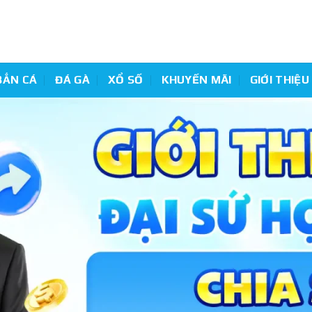
BẮN CÁ
ĐÁ GÀ
XỔ SỐ
KHUYẾN MÃI
GIỚI THIỆU