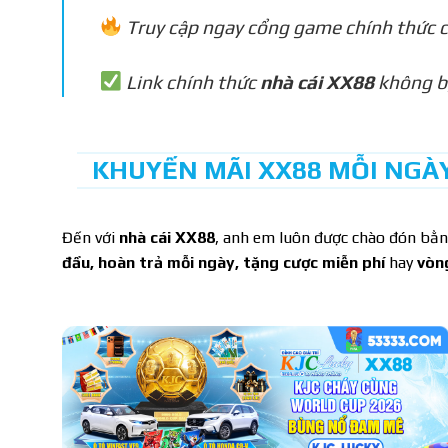
Truy cập ngay cổng game chính thức 
Link chính thức
nhà cái XX88
không bị
KHUYẾN MÃI XX88 MỖI NGÀ
Đến với
nhà cái XX88
, anh em luôn được chào đón bằn
đầu, hoàn trả mỗi ngày, tặng cược miễn phí
hay
vòn