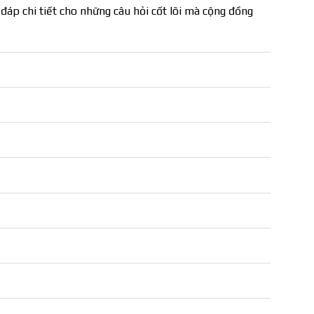
i đáp chi tiết cho những câu hỏi cốt lõi mà cộng đồng