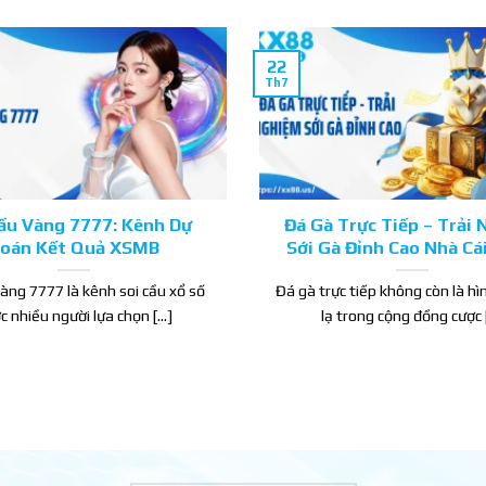
22
Th7
Cầu Vàng 7777: Kênh Dự
Đá Gà Trực Tiếp – Trải
oán Kết Quả XSMB
Sới Gà Đỉnh Cao Nhà Cá
vàng 7777 là kênh soi cầu xổ số
Đá gà trực tiếp không còn là hì
c nhiều người lựa chọn [...]
lạ trong cộng đồng cược [.