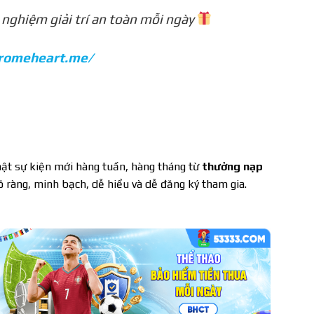
 nghiệm giải trí an toàn mỗi ngày
hromeheart.me/
hật sự kiện mới hàng tuần, hàng tháng từ
thưởng nạp
õ ràng, minh bạch, dễ hiểu và dễ đăng ký tham gia.