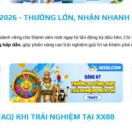
 2026 - THƯỞNG LỚN, NHẬN NHANH
ành riêng cho thành viên mới ngay từ lần đăng ký đầu tiên. Chỉ 
g hấp dẫn
, góp phần nâng cao trải nghiệm giải trí và khám ph
AQ) KHI TRẢI NGHIỆM TẠI XX88