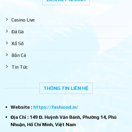
Casino Live
Đá Gà
Xổ Số
Bắn Cá
Tin Tức
THÔNG TIN LIÊN HỆ
Website :
https://fashiond.in/
Địa Chỉ : 149 Đ. Huỳnh Văn Bánh, Phường 14, Phú
Nhuận, Hồ Chí Minh, Việt Nam