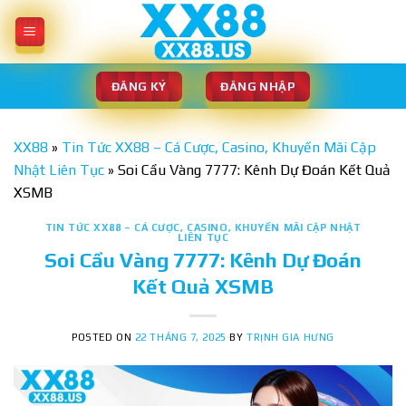
Skip
to
content
ĐĂNG KÝ
ĐĂNG NHẬP
XX88
»
Tin Tức XX88 – Cá Cược, Casino, Khuyến Mãi Cập
Nhật Liên Tục
»
Soi Cầu Vàng 7777: Kênh Dự Đoán Kết Quả
XSMB
TIN TỨC XX88 – CÁ CƯỢC, CASINO, KHUYẾN MÃI CẬP NHẬT
LIÊN TỤC
Soi Cầu Vàng 7777: Kênh Dự Đoán
Kết Quả XSMB
POSTED ON
22 THÁNG 7, 2025
BY
TRỊNH GIA HƯNG