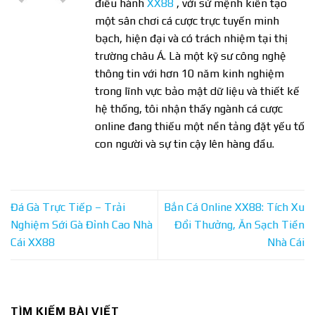
điều hành
XX88
, với sứ mệnh kiến tạo
một sân chơi cá cược trực tuyến minh
bạch, hiện đại và có trách nhiệm tại thị
trường châu Á. Là một kỹ sư công nghệ
thông tin với hơn 10 năm kinh nghiệm
trong lĩnh vực bảo mật dữ liệu và thiết kế
hệ thống, tôi nhận thấy ngành cá cược
online đang thiếu một nền tảng đặt yếu tố
con người và sự tin cậy lên hàng đầu.
Đá Gà Trực Tiếp – Trải
Bắn Cá Online XX88: Tích Xu
Nghiệm Sới Gà Đỉnh Cao Nhà
Đổi Thưởng, Ăn Sạch Tiền
Cái XX88
Nhà Cái
TÌM KIẾM BÀI VIẾT