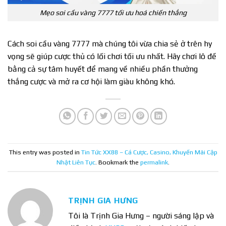
Mẹo soi cầu vàng 7777 tối ưu hoá chiến thắng
Cách soi cầu vàng 7777 mà chúng tôi vừa chia sẻ ở trên hy
vọng sẽ giúp cược thủ có lối chơi tối ưu nhất. Hãy chơi lô đề
bằng cả sự tâm huyết để mang về nhiều phần thưởng
thắng cược và mở ra cơ hội làm giàu không khó.
This entry was posted in
Tin Tức XX88 – Cá Cược, Casino, Khuyến Mãi Cập
Nhật Liên Tục
. Bookmark the
permalink
.
TRỊNH GIA HƯNG
Tôi là Trịnh Gia Hưng – người sáng lập và