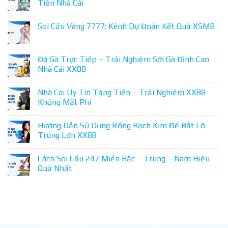
Tiền Nhà Cái
Soi Cầu Vàng 7777: Kênh Dự Đoán Kết Quả XSMB
Đá Gà Trực Tiếp – Trải Nghiệm Sới Gà Đỉnh Cao
Nhà Cái XX88
Nhà Cái Uy Tín Tặng Tiền – Trải Nghiệm XX88
Không Mất Phí
Hướng Dẫn Sử Dụng Rồng Bạch Kim Để Bắt Lô
Trúng Lớn XX88
Cách Soi Cầu 247 Miền Bắc – Trung – Nam Hiệu
Quả Nhất