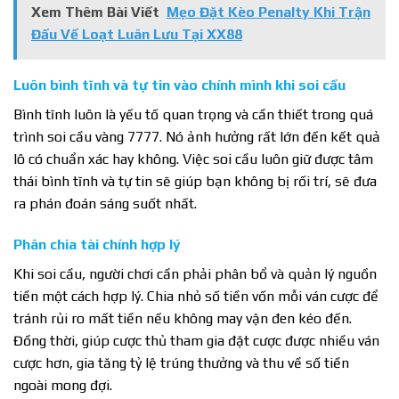
Xem Thêm Bài Viết
Mẹo Đặt Kèo Penalty Khi Trận
Đấu Về Loạt Luân Lưu Tại XX88
Luôn bình tĩnh và tự tin vào chính mình khi soi cầu
Bình tĩnh luôn là yếu tố quan trọng và cần thiết trong quá
trình soi cầu vàng 7777. Nó ảnh hưởng rất lớn đến kết quả
lô có chuẩn xác hay không. Việc soi cầu luôn giữ được tâm
thái bình tĩnh và tự tin sẽ giúp bạn không bị rối trí, sẽ đưa
ra phán đoán sáng suốt nhất.
Phân chia tài chính hợp lý
Khi soi cầu, người chơi cần phải phân bổ và quản lý nguồn
tiền một cách hợp lý. Chia nhỏ số tiền vốn mỗi ván cược để
tránh rủi ro mất tiền nếu không may vận đen kéo đến.
Đồng thời, giúp cược thủ tham gia đặt cược được nhiều ván
cược hơn, gia tăng tỷ lệ trúng thưởng và thu về số tiền
ngoài mong đợi.