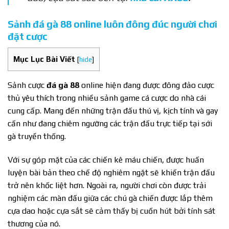
Sảnh đá gà 88 online luôn đông đúc người chơi
đặt cược
Mục Lục Bài Viết
[
hide
]
Sảnh cược
đá gà 88
online hiện đang được đông đảo cược
thủ yêu thích trong nhiều sảnh game cá cược do nhà cái
cung cấp. Mang đến những trận đấu thú vị, kịch tính và gay
cấn như đang chiêm ngưỡng các trận đấu trực tiếp tại sới
gà truyền thống.
Với sự góp mặt của các chiến kê máu chiến, được huấn
luyện bài bản theo chế độ nghiêm ngặt sẽ khiến trận đấu
trở nên khốc liệt hơn. Ngoài ra, người chơi còn được trải
nghiệm các màn đấu giữa các chú gà chiến được lắp thêm
cựa dao hoặc cựa sắt sẽ cảm thấy bị cuốn hút bởi tính sát
thương của nó.