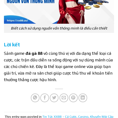
Biết cách sử dụng nguồn vốn thông minh là điều cần thiết
Lời kết
Sảnh game
đá gà 88
vô cùng thú vị với đa dạng thể loại cá
cược, các trận đấu diễn ra sống động với sự dũng mãnh của
các chú chiến kê. Đây là thể loại game online vừa giúp bạn
giải trí, vừa mở ra sân chơi giúp cược thủ thu về khoản tiền
thưởng thắng cược hậu hĩnh.
This entry was posted in
Tin Tức XX88 – Cá Cược, Casino, Khuyến Mãi Cập