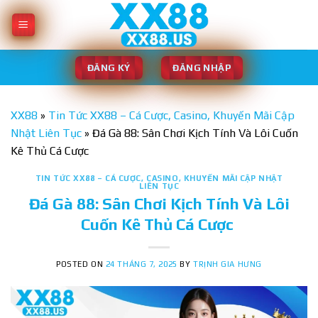
Skip
to
content
ĐĂNG KÝ
ĐĂNG NHẬP
XX88
»
Tin Tức XX88 – Cá Cược, Casino, Khuyến Mãi Cập
Nhật Liên Tục
»
Đá Gà 88: Sân Chơi Kịch Tính Và Lôi Cuốn
Kê Thủ Cá Cược
TIN TỨC XX88 – CÁ CƯỢC, CASINO, KHUYẾN MÃI CẬP NHẬT
LIÊN TỤC
Đá Gà 88: Sân Chơi Kịch Tính Và Lôi
Cuốn Kê Thủ Cá Cược
POSTED ON
24 THÁNG 7, 2025
BY
TRỊNH GIA HƯNG