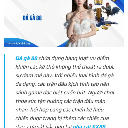
Đá gà 88
chứa đựng hàng loạt ưu điểm
khiến các kê thủ không thể thoát ra được
sự đam mê này. Với nhiều loai hình đá gà
đa dạng, các trận đấu kịch tính tạo nên
sảnh game đặc biệt cuốn hút. Người chơi
thỏa sức tận hưởng các trận đấu mãn
nhãn, hồi hộp cùng các chiến kê hiếu
chiến được trang bị thêm các chiếc cựa
dao, cựa sắt sắc bén tại
nhà cái XX88
.