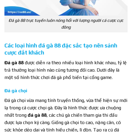
Đá gà 88 trực tuyến luôn nóng hổi với lượng người cá cược cực
đông
Các loại hình đá gà 88 đặc sắc tạo nên sảnh
cược đắt khách
Đá gà 88
được diễn ra theo nhiều loại hình khác nhau, tỷ lệ
trả thưởng loại hình nào cũng tương đối cao. Dưới đây là
một số hình thức chơi đá gà phổ biến tại cổng game.
Đá gà chọi
Đá gà chọi vừa mang tính truyền thống, vừa thể hiện sự mới
lạ trong cá cược chọi gà. Đây là hình thức được ưa chuộng
nhất trong
đá gà 88
, các chú gà chiến tham gia thi đấu
được lựa chọn kỹ càng. Giống gà chọi to cao, nặng cân, có
sức khỏe dẻo dai và tính hiếu chiến, lì đòn. Tạo ra cú đá