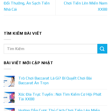
Đổi Thưởng, Ăn Sạch Tiền
Chơi Tiến Lên Miền Nam
Nhà Cái
XX88
TÌM KIẾM BÀI VIẾT
BÀI VIẾT MỚI CẬP NHẬT
Trò Chơi Baccarat Là Gì? Bí Quyết Chơi Bài
Baccarat Ăn Trọn
Xóc Đĩa Trực Tuyến : Nơi Tìm Kiếm Cơ Hội Phát
Tài XX88
Hướng Dẫn Cược Thủ Cách Chơi Tiến Lên Miền