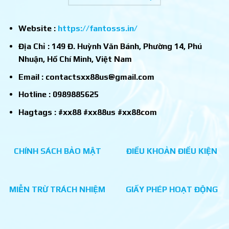
Website :
https://fantosss.in/
Địa Chỉ : 149 Đ. Huỳnh Văn Bánh, Phường 14, Phú
Nhuận, Hồ Chí Minh, Việt Nam
Email :
contactsxx88us@gmail.com
Hotline : 0989885625
Hagtags : #xx88 #xx88us #xx88com
CHÍNH SÁCH BẢO MẬT
ĐIỀU KHOẢN ĐIỀU KIỆN
MIỄN TRỪ TRÁCH NHIỆM
GIẤY PHÉP HOẠT ĐỘNG