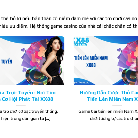
thể bỏ lỡ nếu bản thân có niềm đam mê với các trò chơi casino
hiều ưu điểm. Hệ thống game casino của nhà cái chắc chắn có thể 
ĩa Trực Tuyến : Nơi Tìm
Hướng Dẫn Cược Thủ Cá
 Cơ Hội Phát Tài XX88
Tiến Lên Miền Nam 
là trò chơi cờ bạc truyền thống,
Game bài tiến lên miền Nam XX
 hiện trong dân gian từ [...]
chơi tương tự các trò chơi [