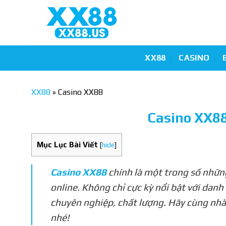
Skip
to
content
XX88
CASINO
XX88
»
Casino XX88
Casino XX88
Mục Lục Bài Viết
[
hide
]
Casino XX88
chính là một trong số những
online. Không chỉ cực kỳ nổi bật với dan
chuyên nghiệp, chất lượng. Hãy cùng nhà
nhé!