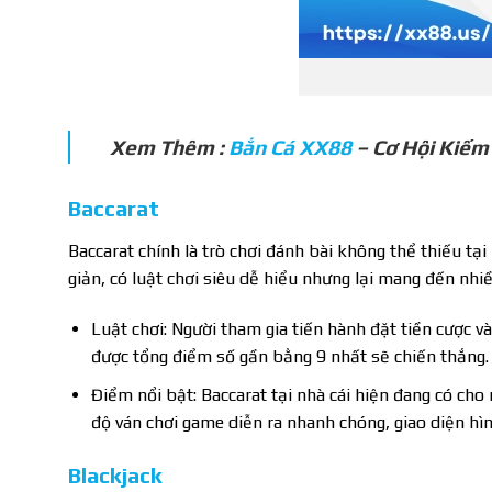
Xem Thêm :
Bắn Cá XX88
– Cơ Hội Kiếm
Baccarat
Baccarat chính là trò chơi đánh bài không thể thiếu tạ
giản, có luật chơi siêu dễ hiểu nhưng lại mang đến nhiề
Luật chơi: Người tham gia tiến hành đặt tiền cược vào
được tổng điểm số gần bằng 9 nhất sẽ chiến thắng.
Điểm nổi bật: Baccarat tại nhà cái hiện đang có ch
độ ván chơi game diễn ra nhanh chóng, giao diện hìn
Blackjack