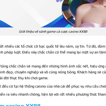
Giới thiệu về sảnh game cá cược casino XX88
ất nhiều các tổ chức cờ bạc quốc tế lâu năm, uy tín. Từ đó, đảm
h pháp luật. Điều này chắc chắn có thể mang lại một sự an tâm 
 tảng chắc chắn sẽ mang đến những hình ảnh sắc nét, hiệu ứng 
ài) xinh đẹp, chuyên nghiệp và vô cùng nóng bỏng. Khách hàng sẽ
i đời thực thụ khi chơi game.
t đều có tại hệ thống casino của nhà cái để phục vụ nhu cầu chơ
iễn ra siêu nhanh chóng, tiện lợi với rất nhiều phương thức than