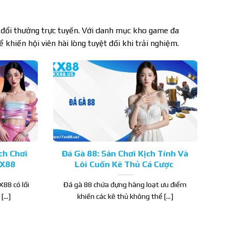
 đổi thưởng trực tuyến. Với danh mục kho game đa
khiến hội viên hài lòng tuyệt đối khi trải nghiệm.
ch Chơi
Đá Gà 88: Sân Chơi Kịch Tính Và
XX88
Lôi Cuốn Kê Thủ Cá Cược
88 có lối
Đá gà 88 chứa đựng hàng loạt ưu điểm
...]
khiến các kê thủ không thể [...]