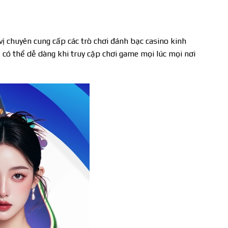
ị chuyên cung cấp các trò chơi đánh bạc casino kinh
ẽ có thể dễ dàng khi truy cập chơi game mọi lúc mọi nơi